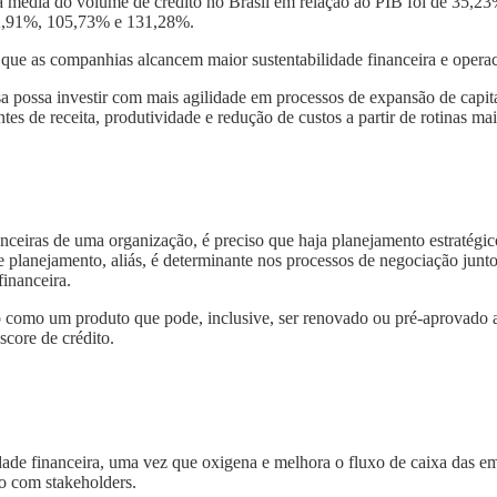
a média do volume de crédito no Brasil em relação ao PIB foi de 35,
 72,91%, 105,73% e 131,28%.
para que as companhias alcancem maior sustentabilidade financeira e op
a possa investir com mais agilidade em processos de expansão de capi
tes de receita, produtividade e redução de custos a partir de rotinas ma
anceiras de uma organização, é preciso que haja planejamento estratégi
 planejamento, aliás, é determinante nos processos de negociação junto
financeira.
to como um produto que pode, inclusive, ser renovado ou pré-aprovado 
score de crédito.
dade financeira, uma vez que oxigena e melhora o fluxo de caixa das em
o com stakeholders.