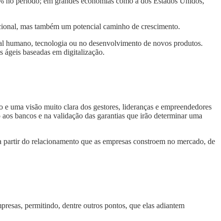
23% no período; em grandes economias como a dos Estados Unidos,
eracional, mas também um potencial caminho de crescimento.
tal humano, tecnologia ou no desenvolvimento de novos produtos.
is ágeis baseadas em digitalização.
co e uma visão muito clara dos gestores, lideranças e empreendedores
 aos bancos e na validação das garantias que irão determinar uma
a partir do relacionamento que as empresas constroem no mercado, de
presas, permitindo, dentre outros pontos, que elas adiantem