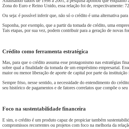
Analisando dados de 1998 a 2001, a pesquisa apontou que enquanto 
Zona do Euro e Reino Unido, essa relação foi de, respectivamente:
Ou seja: é possível inferir que, não só o crédito é uma alternativa 
Suponha, por exemplo, que a partir da tomada de crédito, uma empres
Tais etapas, por sua vez, podem contribuir para a geração de novas fon
Crédito como ferramenta estratégica
Mas, para que o crédito assuma esse protagonismo nas estratégias fin
sobre qual a finalidade da tomada de um empréstimo empresarial. Esse
maior ou menor liberação de aporte de capital por parte da instituição 
Sempre friso, nesse sentido, a necessidade do entendimento do crédi
seu histórico de pagamentos e de fatores correlatos que compõe o seu 
Foco na sustentabilidade financeira
E sim, o crédito é um produto capaz de propiciar também sustentabili
compromissos recorrentes ou projetos com foco na melhoria da relaçã